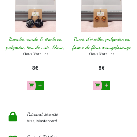
Cabochon
doré
(10)
Boucles
Boucles ronde & étoile en
Puces d'oreilles polymère en
d'oreilles
été
polymère, ton de noir, blanc,
forme de fleur orange/orange
(3)
Clous D'oreilles
Clous D'oreilles
gris, vert, rose
clair
8
€
8
€
Boucles
d'oreilles
lavande
&
parme
(5)
Paiement sécurisé
Afficher
Visa, Mastercard...
les
résultats