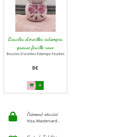
Cabochon
doré
(10)
Boucles
Boucles d'oreilles estampes
d'oreilles
été
grosse feuille rose
(3)
Boucles D'oreilles Estampe Feuilles
8
€
Boucles
d'oreilles
lavande
&
parme
(5)
Paiement sécurisé
Afficher
Visa, Mastercard...
les
résultats