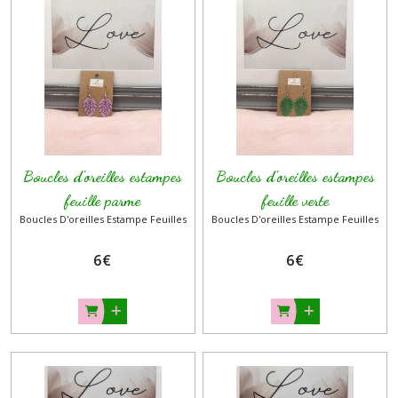
fantaisie
(7)
Boucles
d'oreilles
polymère
(11)
Boucles
Boucles d'oreilles estampes
Boucles d'oreilles estampes
d'oreilles
feuille parme
feuille verte
Estampe
Boucles D'oreilles Estampe Feuilles
Boucles D'oreilles Estampe Feuilles
spirale
(9)
6
€
6
€
Boucles
d'oreilles
Estampe
Feuilles
(5)