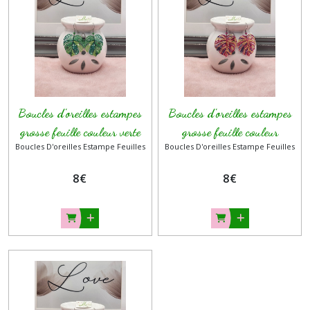
Boucles
d'oreilles
Estampe
fleur
(20)
Clous
Boucles d'oreilles estampes
Boucles d'oreilles estampes
d'oreilles
(6)
grosse feuille couleur verte
grosse feuille couleur
Boucles D'oreilles Estampe Feuilles
Boucles D'oreilles Estampe Feuilles
rouge/violet/jaune et orange
Boucles
8
€
8
€
d'oreilles
à
clips
(oreilles
non
percées)
(3)
Boucles
d'oreilles