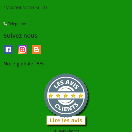
38300
BOURGOIN JALLIEU
Téléphone
Suivez nous
Note globale : 5/5
20 avis clients