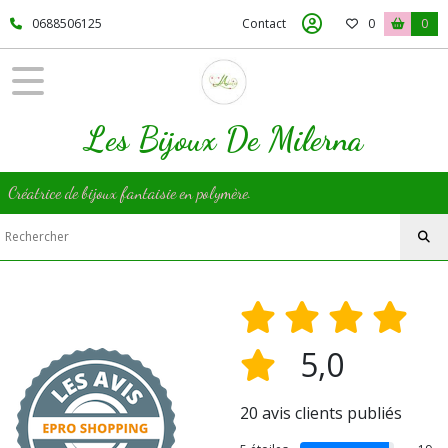
0688506125
Contact
0
0
Les Bijoux De Milerna
Créatrice de bijoux fantaisie en polymère.
5,0
20 avis clients publiés