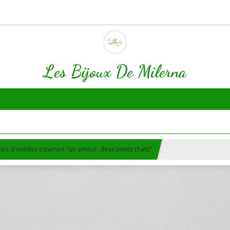
Les Bijoux De Milerna
les d'oreilles estampe "un amour, deux petits chats"