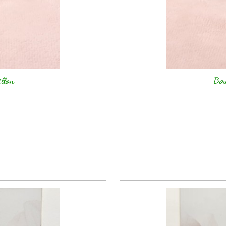
illon
Bou